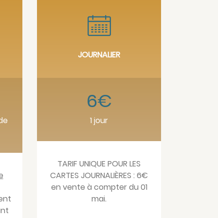
JOURNALIER
6€
de
1 jour
TARIF UNIQUE POUR LES
e
CARTES JOURNALIÈRES : 6€
en vente à compter du 01
ent
mai.
ant