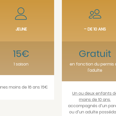
JEUNE
– DE 10 ANS
15€
Gratuit
1 saison
en fonction du permis 
l'adulte
unes moins de 16 ans 15€
Un ou deux enfants d
moins de 10 ans
,
accompagnés d’un par
ou d’un adulte posséd