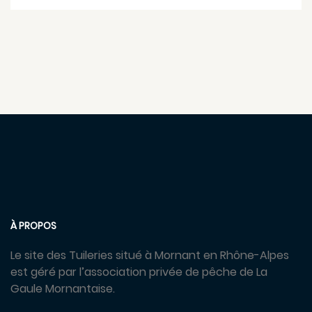
À PROPOS
Le site des Tuileries situé à Mornant en Rhône-Alpes
est géré par l’association privée de pêche de La
Gaule Mornantaise.