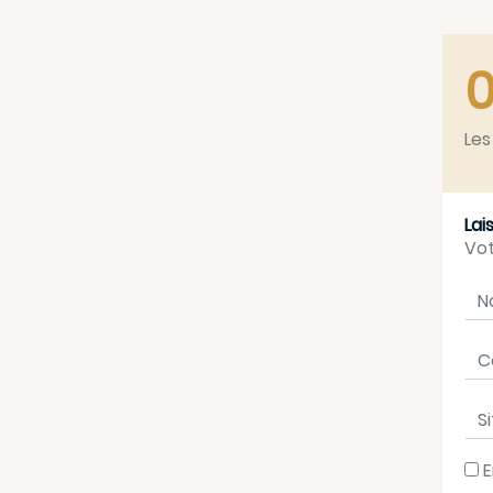
Les
Lai
Vot
No
Cou
Sit
E