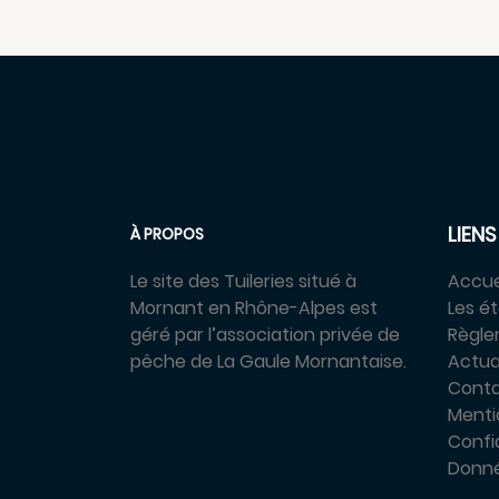
LIENS
À PROPOS
Le site des Tuileries situé à
Accue
Mornant en Rhône-Alpes est
Les é
géré par l’association privée de
Règl
pêche de La Gaule Mornantaise.
Actua
Cont
Menti
Confid
Donné