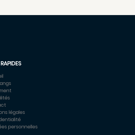
 RAPIDES
il
tangs
ement
lités
act
ons légales
entialité
es personnelles