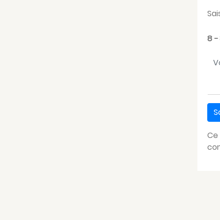
Sai
8 −
Vo
Ce 
com