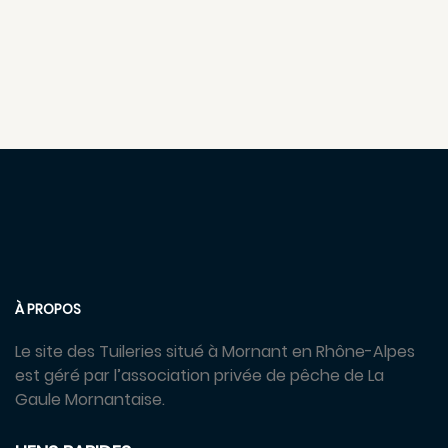
À PROPOS
Le site des Tuileries situé à Mornant en Rhône-Alpes
est géré par l’association privée de pêche de La
Gaule Mornantaise.