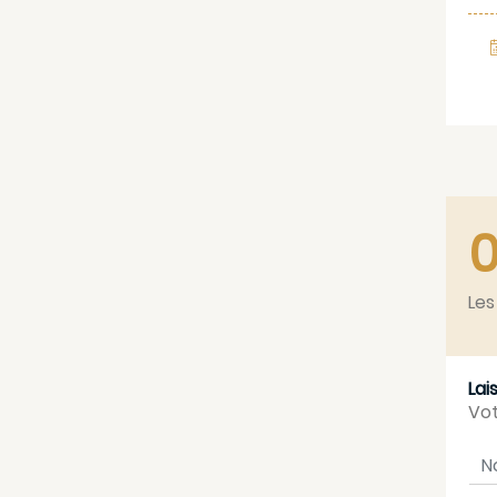
Les
Lai
Vot
No