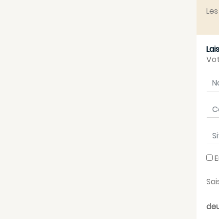
Les
Lai
Vot
No
Cou
Sit
E
Sai
deu