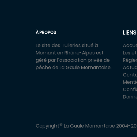
LIENS
À PROPOS
Le site des Tuileries situé à
Accue
Mornant en Rhône-Alpes est
Les é
géré par l’association privée de
Règl
pêche de La Gaule Mornantaise.
Actua
Cont
Menti
Confid
Donné
©
Copyright
La Gaule Mornantaise 2004-20