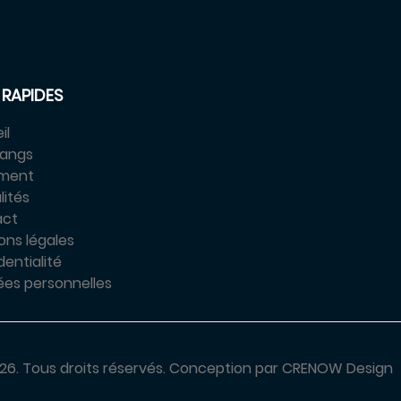
 RAPIDES
il
tangs
ement
lités
act
ons légales
entialité
es personnelles
26.
Tous droits réservés.
Conception par
CRENOW Design