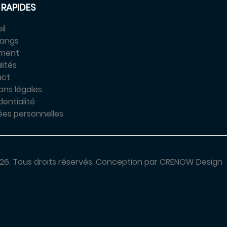
 RAPIDES
il
tangs
ement
lités
act
ons légales
entialité
es personnelles
26.
Tous droits réservés.
Conception par
CRENOW Design