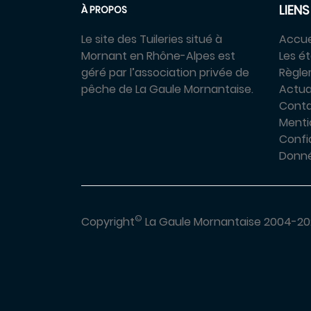
LIENS
À PROPOS
Le site des Tuileries situé à
Accue
Mornant en Rhône-Alpes est
Les é
géré par l’association privée de
Règl
pêche de La Gaule Mornantaise.
Actua
Cont
Menti
Confid
Donné
©
Copyright
La Gaule Mornantaise 2004-20