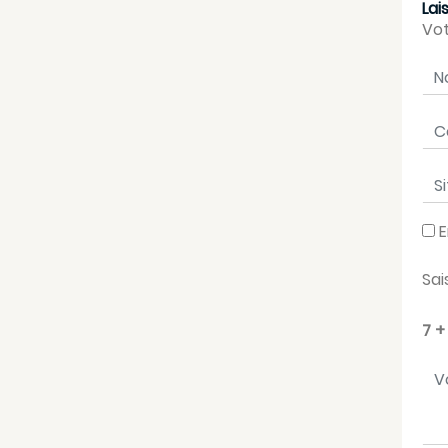
Lai
Vot
No
Cou
Sit
E
Sai
7 +
Vo