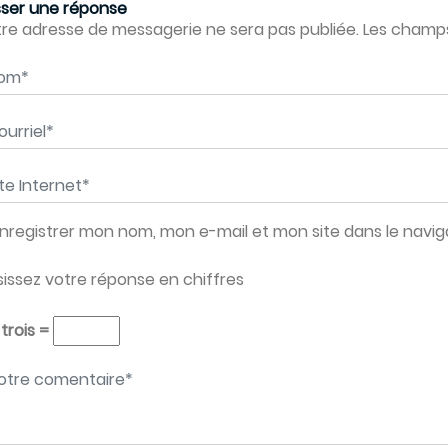
sser une réponse
re adresse de messagerie ne sera pas publiée. Les champs 
m
*
rriel
*
e Internet
*
nregistrer mon nom, mon e-mail et mon site dans le nav
sissez votre réponse en chiffres
 trois =
tre message
*