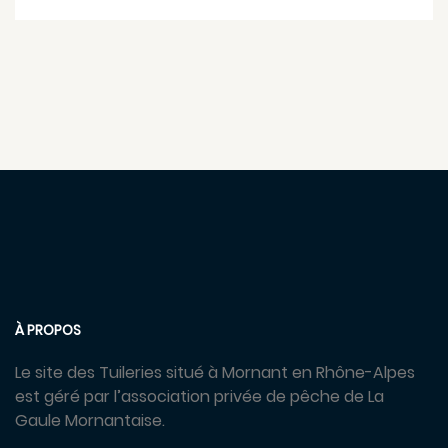
À PROPOS
Le site des Tuileries situé à Mornant en Rhône-Alpes
est géré par l’association privée de pêche de La
Gaule Mornantaise.