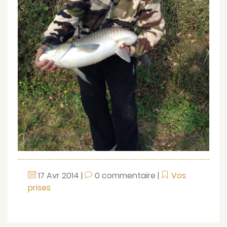
17
Avr
2014
|
0 commentaire
|
Vos
prises