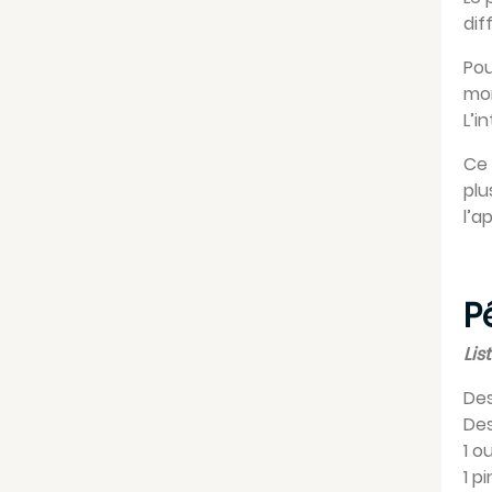
dif
Pou
mon
L’i
Ce 
plu
l’a
­
Lis
Des
Des
1 o
1 p