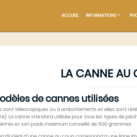
ACCUEIL
INFORMATIONS
PH
LA CANNE AU
odèles de cannes utilisées
es sont télescopiques ou à emboîtements et elles sont réa
re). La canne standard utilisée pour tous les types de pê
ètres et son poids maximum conseillé de 500 grammes.
profil idéal d’une canne au coup correspond à une ligne im