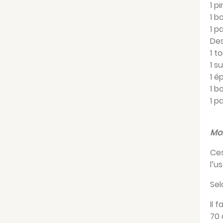
1 p
1 b
1 p
Des
1 t
1 s
1 é
1 b
1 p
Mo
Ces
l’u
Sel
Il 
70 