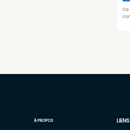
Ce 
com
LIENS
À PROPOS