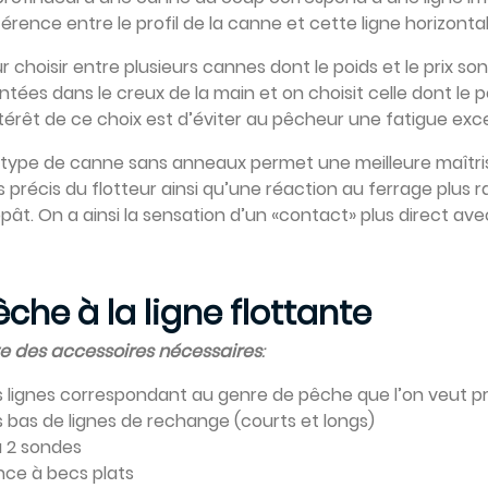
férence entre le profil de la canne et cette ligne horizontale
r choisir entre plusieurs cannes dont le poids et le prix s
tées dans le creux de la main et on choisit celle dont le poi
ntérêt de ce choix est d’éviter au pêcheur une fatigue exc
type de canne sans anneaux permet une meilleure maîtrise
s précis du flotteur ainsi qu’une réaction au ferrage plu
ppât. On a ainsi la sensation d’un «­contact­» plus direct ave
Pêche à la ligne flottante­
te des accessoires nécessaires­
:
 lignes correspondant au genre de pêche que l’on veut prat
 bas de lignes de rechange (courts et longs)
u 2 sondes
ince à becs plats