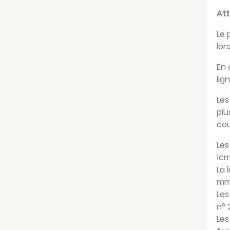
Att
Le 
lor
En 
lig
Les
plu
cou
­Le
1cm
La 
mm
Les
n° 
Les