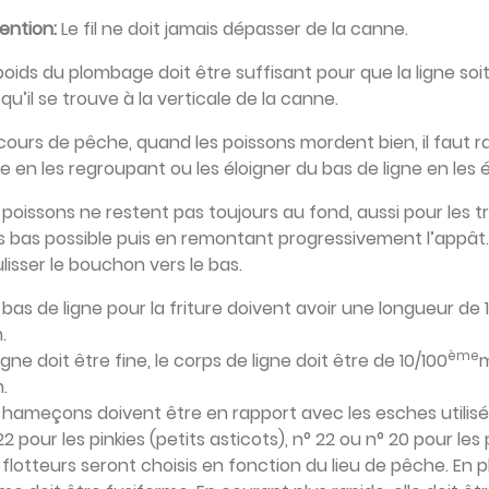
ention:
Le fil ne doit jamais dépasser de la canne.
poids du plombage doit être suffisant pour que la ligne so
squ’il se trouve à la verticale de la canne.
cours de pêche, quand les poissons mordent bien, il faut 
ne en les regroupant ou les éloigner du bas de ligne en les
 poissons ne restent pas toujours au fond, aussi pour les 
s bas possible puis en remontant progressivement l’appât.
lisser le bouchon vers le bas.
s bas de ligne pour la friture doivent avoir une longueur d
.
ème
ligne doit être fine, le corps de ligne doit être de 10/100
m
.
 hameçons doivent être en rapport avec les esches utilisées
22 pour les pinkies (petits asticots), n° 22 ou n° 20 pour les
 flotteurs seront choisis en fonction du lieu de pêche. En p