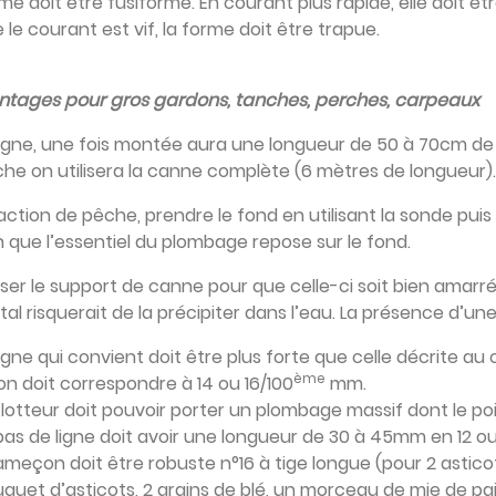
me doit être fusiforme. En courant plus rapide, elle doit êt
 le courant est vif, la forme doit être trapue.
tages pour gros gardons, tanches, perches, carpeaux
ligne, une fois montée aura une longueur de 50 à 70cm de
he on utilisera la canne complète (6 mètres de longueur).
action de pêche, prendre le fond en utilisant la sonde pui
n que l’essentiel du plombage repose sur le fond.
liser le support de canne pour que celle-ci soit bien amarré
tal risquerait de la précipiter dans l’eau. La présence d’u
ligne qui convient doit être plus forte que celle décrite au
ème
on doit correspondre à 14 ou 16/100
mm.
flotteur doit pouvoir porter un plombage massif dont le po
bas de ligne doit avoir une longueur de 30 à 45mm en 12 ou
ameçon doit être robuste n°16 à tige longue (pour 2 asticots
quet d’asticots, 2 grains de blé, un morceau de mie de pain