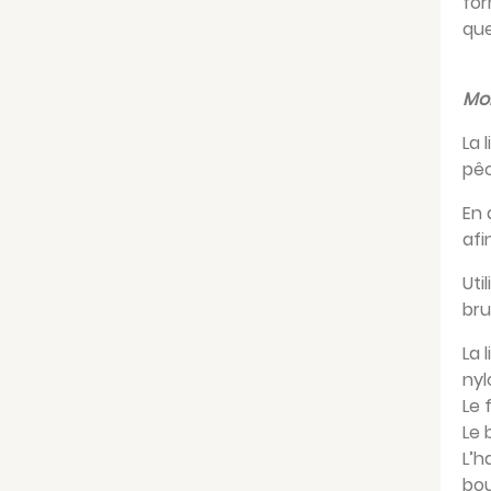
for
que
Mon
La 
pêc
En 
afi
Uti
bru
La 
nyl
Le 
Le 
L’h
bou