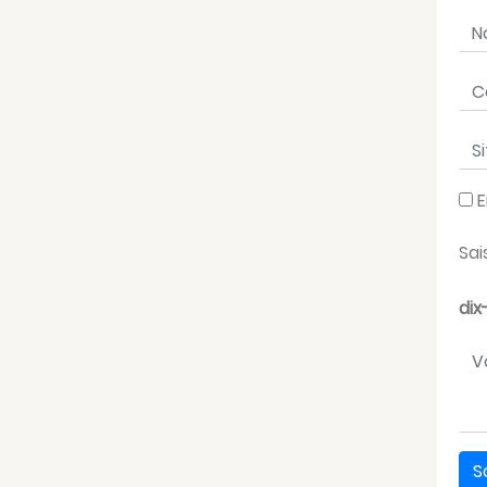
No
Cou
Sit
E
Sai
dix
Vo