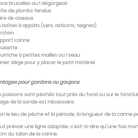
ince brucelles ou 1 dégorgeoir
oîte de plombs fendus
aire de ciseaux
 boîtes à appâts (vers, asticots, teignes)
orchon
upport canne
puisette
ourriche à petites mailles ou 1 seau
anier siège pour y placer le petit matériel­
ntages pour gardons ou goujons
­:
 poissons sont pêchés tout près du fond ou sur le fond lu
sage de la sonde est nécessaire.
on le lieu de pêche et la période, la longueur de la canne p
faut prévoir une ligne adaptée, c'est-à-dire qu’une fois m
cm du talon de la canne.