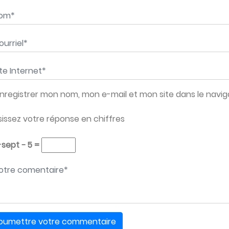
m
*
rriel
*
e Internet
*
nregistrer mon nom, mon e-mail et mon site dans le nav
sissez votre réponse en chiffres
-sept − 5 =
tre message
*