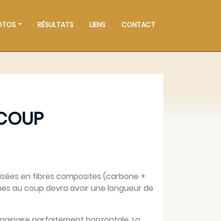
OTOS
RÉSULTATS
LIENS
CONTACT
 COUP
lisées en fibres composites (carbone +
ches au coup devra avoir une longueur de
aginaire parfaitement horizontale. La