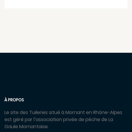
À PROPOS
Le site des Tuileries situé à Mornant en Rhône-Alpes
est géré par l’association privée de pêche de La
Gaule Mornantaise.