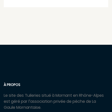
À PROPOS
Le site des Tuileries situé à Mornant en Rhône-Alpes
est géré par l’association privée de pêche de La
Gaule Mornantaise.