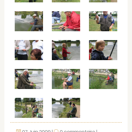
07
Juin
2009
|
0 commentaire
|