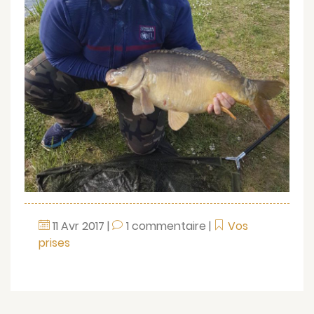
11
Avr
2017
|
1 commentaire
|
Vos
prises