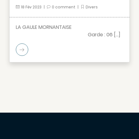
18
Fév
2023
|
0 comment
|
Divers
LA GAULE MORNANTAISE
Garde : 06 […]