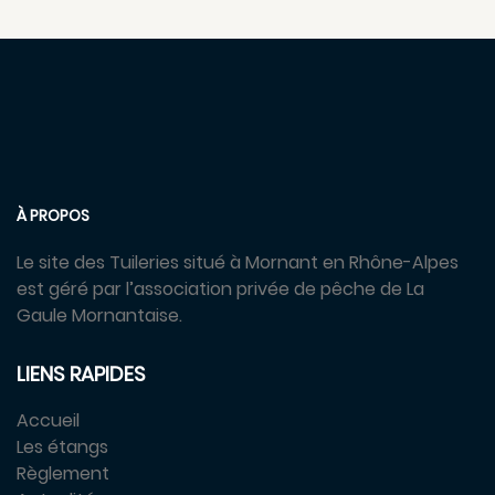
À PROPOS
Le site des Tuileries situé à Mornant en Rhône-Alpes
est géré par l’association privée de pêche de La
Gaule Mornantaise.
LIENS RAPIDES
Accueil
Les étangs
Règlement